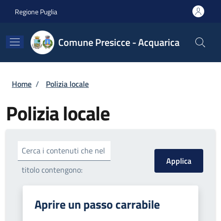
Salta al contenuto principale
Skip to footer content
Regione Puglia
Comune Presicce - Acquarica
Briciole di pane
Home
/
Polizia locale
Polizia locale
Cerca i contenuti che nel
titolo contengono:
Aprire un passo carrabile