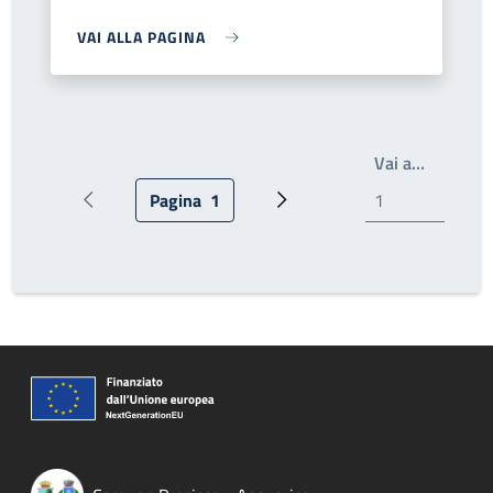
VAI ALLA PAGINA
Write th
Vai a…
Pagina
1
Pagina precedente
Pagina attuale
Prossima pagina