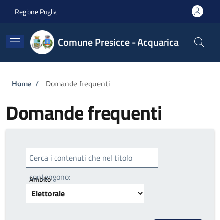
Salta al contenuto principale
Skip to footer content
Regione Puglia
Comune Presicce - Acquarica
Briciole di pane
Home
/
Domande frequenti
Domande frequenti
Cerca i contenuti che nel titolo
contengono:
Ambito