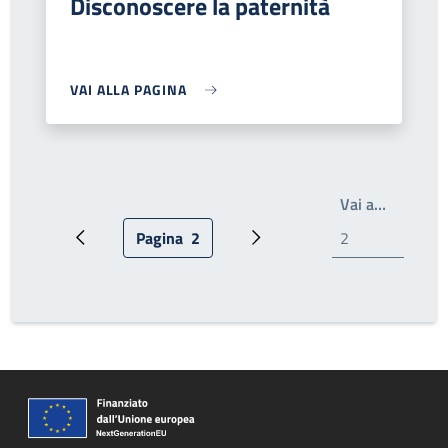
Disconoscere la paternità
VAI ALLA PAGINA
Write th
Vai a…
Pagina
2
Pagina precedente
Pagina attuale
Prossima pagina