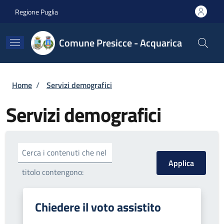
Salta al contenuto principale
Skip to footer content
Regione Puglia
Comune Presicce - Acquarica
Briciole di pane
Home
/
Servizi demografici
Servizi demografici
Cerca i contenuti che nel
titolo contengono:
Chiedere il voto assistito