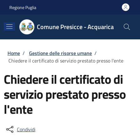
Salta al contenuto principale
Skip to footer content
Regione Puglia
Comune Presicce - Acquarica
Briciole di pane
Home
/
Gestione delle risorse umane
/
Chiedere il certificato di servizio prestato presso l'ente
Chiedere il certificato di
servizio prestato presso
l'ente
Condividi