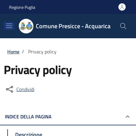
Salta al contenuto principale
Skip to footer content
Regione Puglia
Comune Presicce - Acquarica
Briciole di pane
Home
/
Privacy policy
Privacy policy
Condividi
INDICE DELLA PAGINA
Descrizione