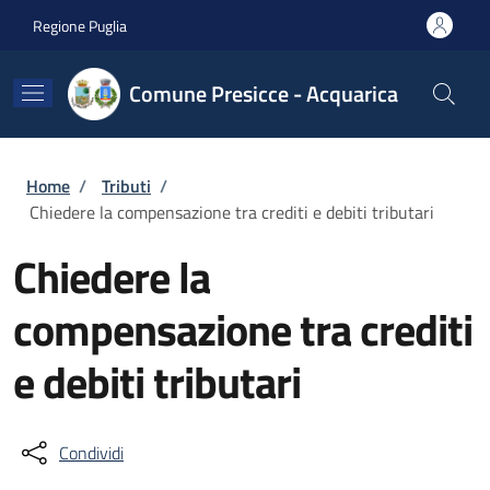
Salta al contenuto principale
Skip to footer content
Regione Puglia
Comune Presicce - Acquarica
Briciole di pane
Home
/
Tributi
/
Chiedere la compensazione tra crediti e debiti tributari
Chiedere la
compensazione tra crediti
e debiti tributari
Condividi