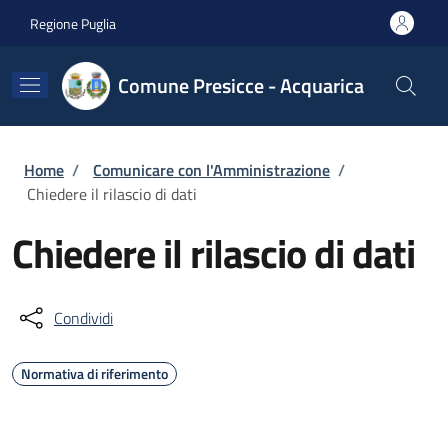
Salta al contenuto principale
Skip to footer content
Regione Puglia
Comune Presicce - Acquarica
Briciole di pane
Home
/
Comunicare con l'Amministrazione
/
Chiedere il rilascio di dati
Chiedere il rilascio di dati
Condividi
Normativa di riferimento