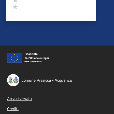
Valuta 1 stelle su 5
Comune Presicce - Acquarica
Footer menu
Area riservata
Crediti