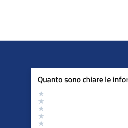
Quanto sono chiare le info
Valutazione
Valuta 5 stelle su 5
Valuta 4 stelle su 5
Valuta 3 stelle su 5
Valuta 2 stelle su 5
Valuta 1 stelle su 5