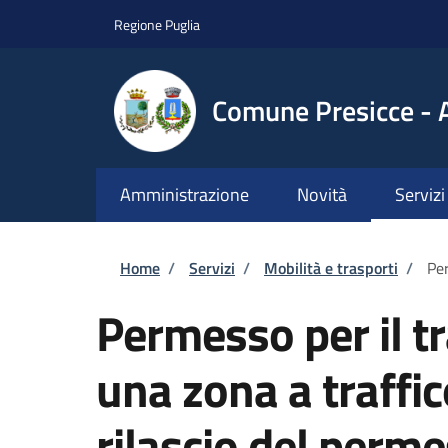
Salta al contenuto principale
Skip to footer content
Regione Puglia
Comune Presicce - 
Amministrazione
Novità
Servizi
Briciole di pane
Home
/
Servizi
/
Mobilità e trasporti
/
Per
Permesso per il tr
una zona a traffic
rilascio del per