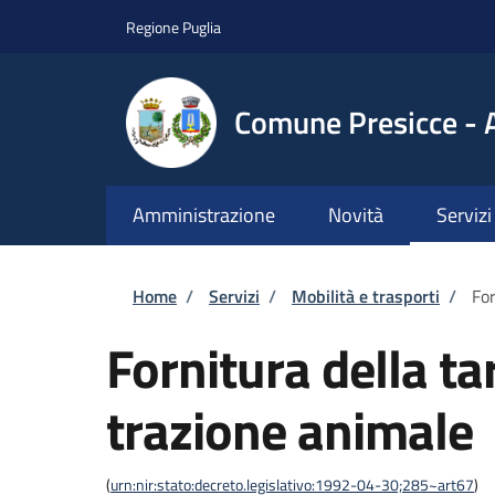
Salta al contenuto principale
Skip to footer content
Regione Puglia
Comune Presicce - 
Amministrazione
Novità
Servizi
Briciole di pane
Home
/
Servizi
/
Mobilità e trasporti
/
For
Fornitura della ta
trazione animale
(
urn:nir:stato:decreto.legislativo:1992-04-30;285~art67
)