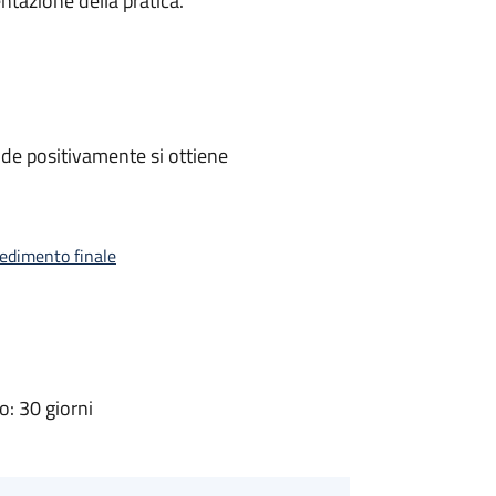
ntazione della pratica.
de positivamente si ottiene
vedimento finale
: 30 giorni