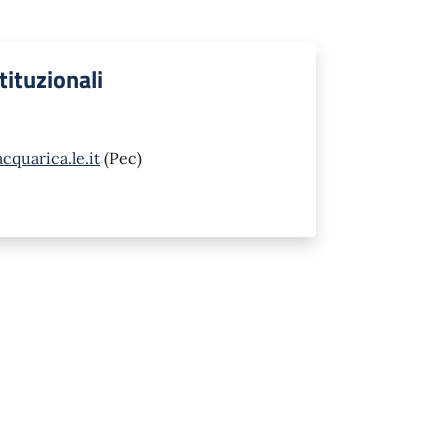
stituzionali
quarica.le.it
(Pec)