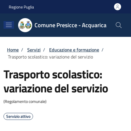
Salta al contenuto principale
Skip to footer content
Regione Puglia
Comune Presicce - Acquarica
Briciole di pane
Home
/
Servizi
/
Educazione e formazione
/
Trasporto scolastico: variazione del servizio
Trasporto scolastico:
variazione del servizio
(Regolamento comunale)
Servizio attivo