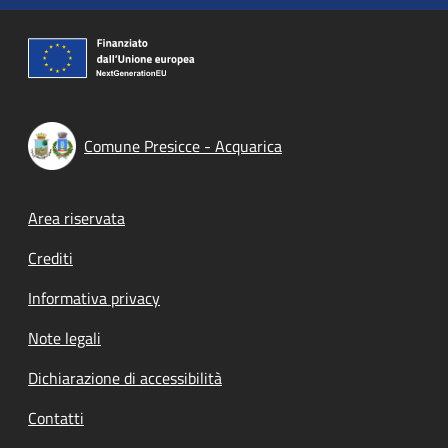
Comune Presicce - Acquarica
Footer menu
Area riservata
Crediti
Informativa privacy
Note legali
Dichiarazione di accessibilità
Contatti