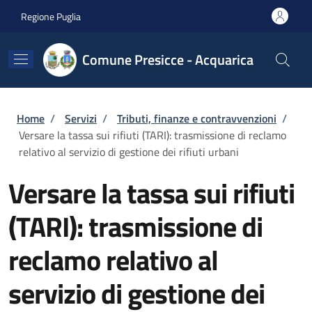
Salta al contenuto principale
Skip to footer content
Regione Puglia
Comune Presicce - Acquarica
Briciole di pane
Home
/
Servizi
/
Tributi, finanze e contravvenzioni
/
Versare la tassa sui rifiuti (TARI): trasmissione di reclamo
relativo al servizio di gestione dei rifiuti urbani
Versare la tassa sui rifiuti
(TARI): trasmissione di
reclamo relativo al
servizio di gestione dei