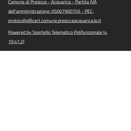
Comune di Presicce - Acquarica - Partita IVA
dell'amministrazione: 05007900755 - PEC:
protocollo@cert.comune.presicceacquarica.le.it
Powered by Sportello Telematico Polifunzionale (v.
10.41.2)