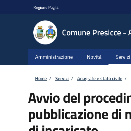
Salta al contenuto principale
Skip to footer content
Regione Puglia
Comune Presicce - 
Amministrazione
Novità
Servizi
Briciole di pane
Home
/
Servizi
/
Anagrafe e stato civile
/
Avvio del procedi
pubblicazione di 
di incaricato