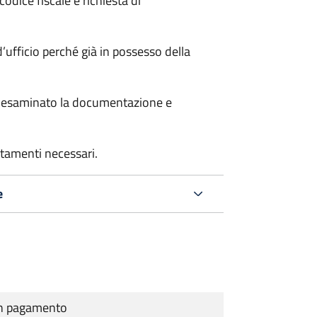
odice fiscale e richiesta di
’ufficio perché già in possesso della
er esaminato la documentazione e
rtamenti necessari.
e
cun pagamento