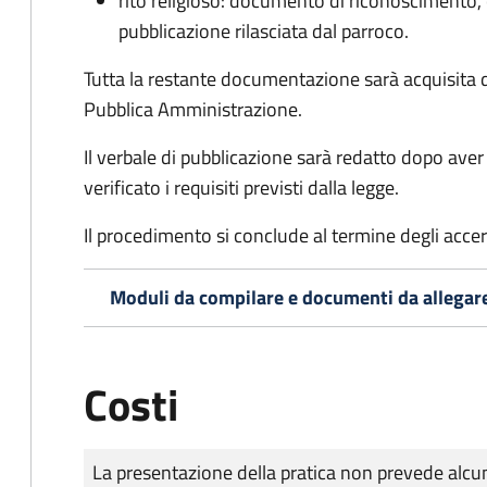
rito religioso: documento di riconoscimento, c
pubblicazione rilasciata dal parroco.
Tutta la restante documentazione sarà acquisita d
Pubblica Amministrazione.
Il verbale di pubblicazione sarà redatto dopo av
verificato i requisiti previsti dalla legge.
Il procedimento si conclude al termine degli acce
Moduli da compilare e documenti da allegar
Costi
Tipo di pagamento
Importo
La presentazione della pratica non prevede al