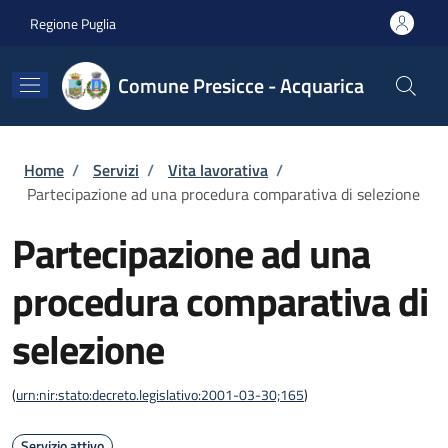
Salta al contenuto principale
Skip to footer content
Regione Puglia
Comune Presicce - Acquarica
Briciole di pane
Home
/
Servizi
/
Vita lavorativa
/
Partecipazione ad una procedura comparativa di selezione
Partecipazione ad una
procedura comparativa di
selezione
(
urn:nir:stato:decreto.legislativo:2001-03-30;165
)
Servizio attivo