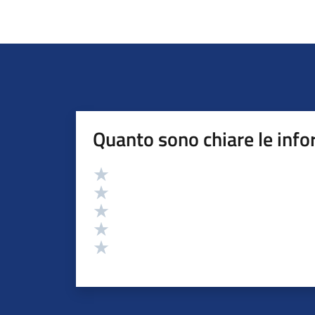
Quanto sono chiare le info
Valutazione
Valuta 5 stelle su 5
Valuta 4 stelle su 5
Valuta 3 stelle su 5
Valuta 2 stelle su 5
Valuta 1 stelle su 5