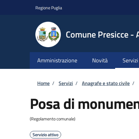
Salta al contenuto principale
Skip to footer content
Regione Puglia
Comune Presicce - 
Amministrazione
Novità
Servizi
Briciole di pane
Home
/
Servizi
/
Anagrafe e stato civile
/
Posa di monument
(Regolamento comunale)
Servizio attivo