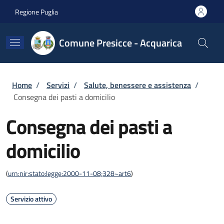
Salta al contenuto principale
Skip to footer content
Regione Puglia
Comune Presicce - Acquarica
Briciole di pane
Home
/
Servizi
/
Salute, benessere e assistenza
/
Consegna dei pasti a domicilio
Consegna dei pasti a
domicilio
(
urn:nir:stato:legge:2000-11-08;328~art6
)
Servizio attivo