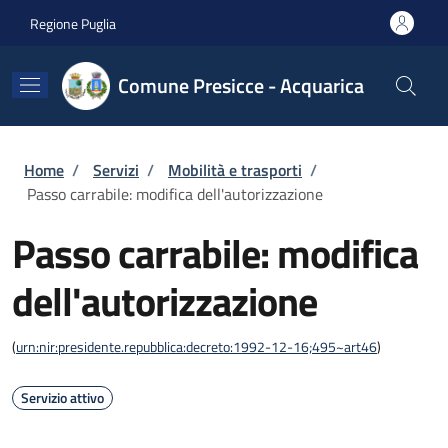
Salta al contenuto principale
Skip to footer content
Regione Puglia
Comune Presicce - Acquarica
Briciole di pane
Home
/
Servizi
/
Mobilità e trasporti
/
Passo carrabile: modifica dell'autorizzazione
Passo carrabile: modifica
dell'autorizzazione
(
urn:nir:presidente.repubblica:decreto:1992-12-16;495~art46
)
Servizio attivo