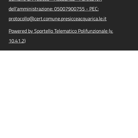
dell'amministrazione: 05007900755 - PEC:
protocollo@cert.comune.presicceacquarica.le.it
Powered by Sportello Telematico Polifunzionale (v.
10.41.2)