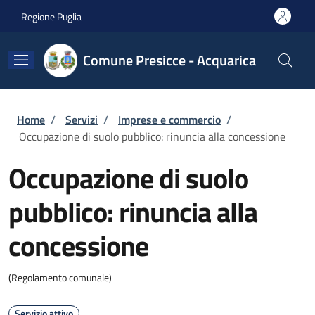
Salta al contenuto principale
Skip to footer content
Regione Puglia
Comune Presicce - Acquarica
Briciole di pane
Home
/
Servizi
/
Imprese e commercio
/
Occupazione di suolo pubblico: rinuncia alla concessione
Occupazione di suolo
pubblico: rinuncia alla
concessione
(Regolamento comunale)
Servizio attivo