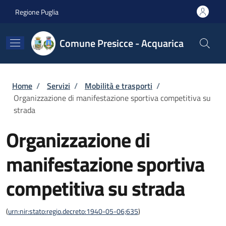
Salta al contenuto principale
Skip to footer content
Regione Puglia
Comune Presicce - Acquarica
Briciole di pane
Home
/
Servizi
/
Mobilità e trasporti
/
Organizzazione di manifestazione sportiva competitiva su
strada
Organizzazione di
manifestazione sportiva
competitiva su strada
(
urn:nir:stato:regio.decreto:1940-05-06;635
)