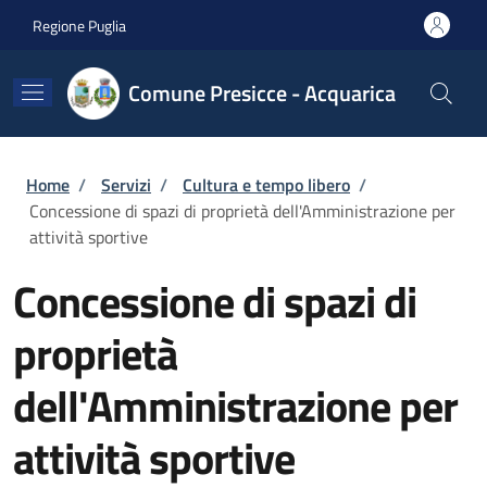
Salta al contenuto principale
Skip to footer content
Regione Puglia
Comune Presicce - Acquarica
Briciole di pane
Home
/
Servizi
/
Cultura e tempo libero
/
Concessione di spazi di proprietà dell'Amministrazione per
attività sportive
Concessione di spazi di
proprietà
dell'Amministrazione per
attività sportive