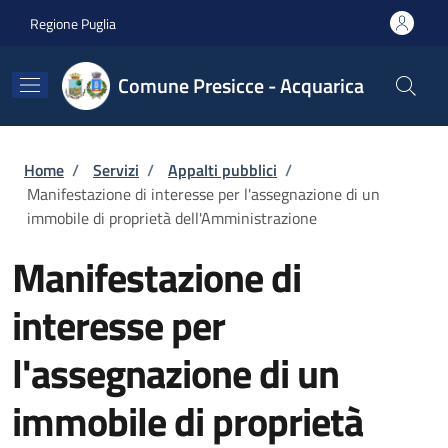
Salta al contenuto principale
Skip to footer content
Regione Puglia
Comune Presicce - Acquarica
Briciole di pane
Home
/
Servizi
/
Appalti pubblici
/
Manifestazione di interesse per l'assegnazione di un
immobile di proprietà dell'Amministrazione
Manifestazione di
interesse per
l'assegnazione di un
immobile di proprietà