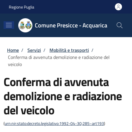
Salta al contenuto principale
Skip to footer content
Regione Puglia
Comune Presicce - Acquarica
Briciole di pane
Home
/
Servizi
/
Mobilità e trasporti
/
Conferma di avvenuta demolizione e radiazione del
veicolo
Conferma di avvenuta
demolizione e radiazione
del veicolo
(
urn:nir:stato:decreto.legislativo:1992-04-30;285~art193
)