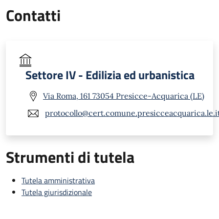
Contatti
Settore IV - Edilizia ed urbanistica
Via Roma, 161 73054 Presicce-Acquarica (LE)
protocollo@cert.comune.presicceacquarica.le.i
Strumenti di tutela
Tutela amministrativa
Tutela giurisdizionale