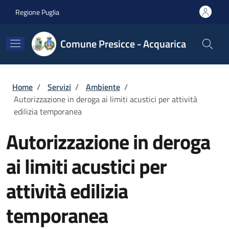
Salta al contenuto principale
Skip to footer content
Regione Puglia
Comune Presicce - Acquarica
Briciole di pane
Home
/
Servizi
/
Ambiente
/
Autorizzazione in deroga ai limiti acustici per attività
edilizia temporanea
Autorizzazione in deroga
ai limiti acustici per
attività edilizia
temporanea