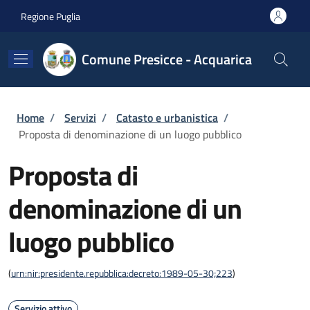
Salta al contenuto principale
Skip to footer content
Regione Puglia
Comune Presicce - Acquarica
Briciole di pane
Home
/
Servizi
/
Catasto e urbanistica
/
Proposta di denominazione di un luogo pubblico
Proposta di
denominazione di un
luogo pubblico
(
urn:nir:presidente.repubblica:decreto:1989-05-30;223
)
Servizio attivo