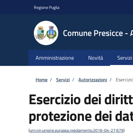
Salta al contenuto principale
Skip to footer content
Regione Puglia
Comune Presicce - 
Amministrazione
Novità
Servizi
Briciole di pane
Home
/
Servizi
/
Autorizzazioni
/
Esercizio
Esercizio dei dirit
protezione dei dat
(
urn:nir:unione.europea.regolamento:2016-04-27;679
)