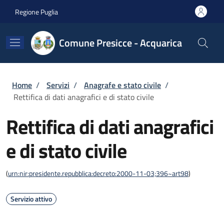
Salta al contenuto principale
Skip to footer content
Regione Puglia
Comune Presicce - Acquarica
Briciole di pane
Home
/
Servizi
/
Anagrafe e stato civile
/
Rettifica di dati anagrafici e di stato civile
Rettifica di dati anagrafici
e di stato civile
(
urn:nir:presidente.repubblica:decreto:2000-11-03;396~art98
)
Servizio attivo