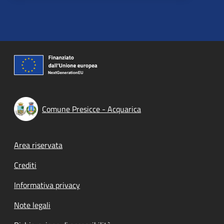
Comune Presicce - Acquarica
Footer menu
Area riservata
Crediti
Informativa privacy
Note legali