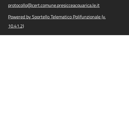
protocollo@cert.comune.presicceacquarica.le.it
Powered by Sportello Telematico Polifunzionale (v.
10.41.2)