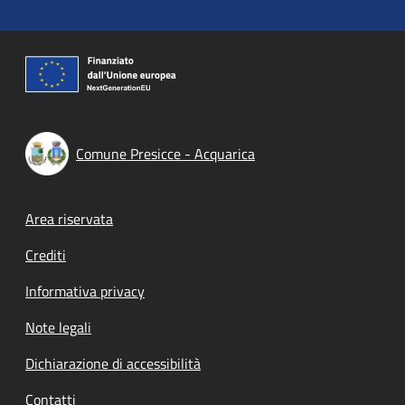
Comune Presicce - Acquarica
Footer menu
Area riservata
Crediti
Informativa privacy
Note legali
Dichiarazione di accessibilità
Contatti