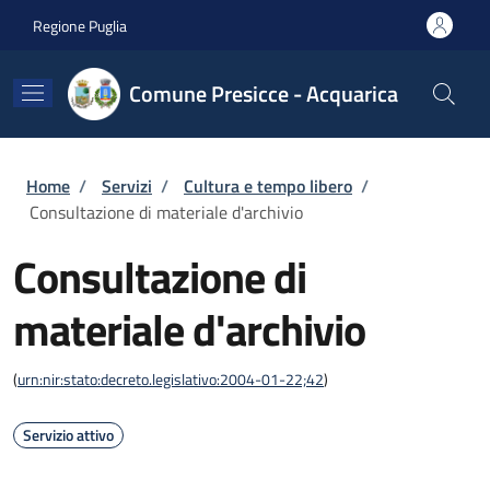
Salta al contenuto principale
Skip to footer content
Regione Puglia
Comune Presicce - Acquarica
Briciole di pane
Home
/
Servizi
/
Cultura e tempo libero
/
Consultazione di materiale d'archivio
Consultazione di
materiale d'archivio
(
urn:nir:stato:decreto.legislativo:2004-01-22;42
)
Servizio attivo