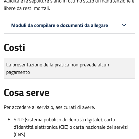
validità e le sepolture siano in ottimo stato di manutenzione e
libere da resti mortali.
Moduli da compilare e documenti da allegare
Costi
Tipo di pagamento
Importo
La presentazione della pratica non prevede alcun
pagamento
Cosa serve
Per accedere al servizio, assicurati di avere:
SPID (sistema pubblico di identità digitale), carta
d’identità elettronica (CIE) o carta nazionale dei servizi
(CNS)