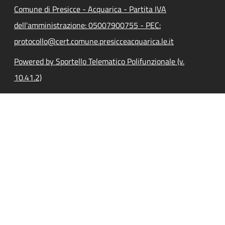
Comune di Presicce - Acquarica - Partita IVA
dell'amministrazione: 05007900755 - PEC:
protocollo@cert.comune.presicceacquarica.le.it
Powered by Sportello Telematico Polifunzionale (v.
10.41.2)