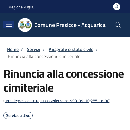
Salta al contenuto principale
Skip to footer content
Regione Puglia
Comune Presicce - Acquarica
Briciole di pane
Home
/
Servizi
/
Anagrafe e stato civile
/
Rinuncia alla concessione cimiteriale
Rinuncia alla concessione
cimiteriale
(
urn:nir:presidente.repubblica:decreto:1990-09-10;285~art90
)
Servizio attivo