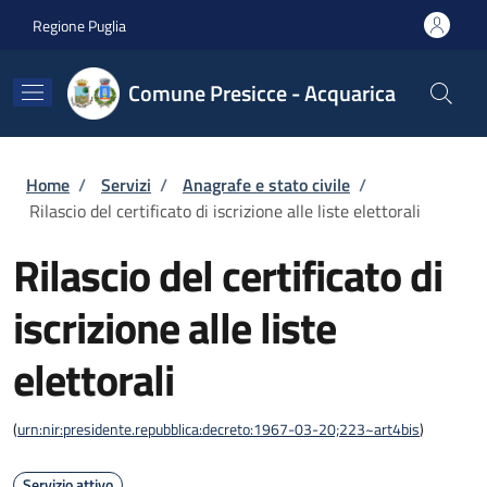
Salta al contenuto principale
Skip to footer content
Regione Puglia
Comune Presicce - Acquarica
Briciole di pane
Home
/
Servizi
/
Anagrafe e stato civile
/
Rilascio del certificato di iscrizione alle liste elettorali
Rilascio del certificato di
iscrizione alle liste
elettorali
(
urn:nir:presidente.repubblica:decreto:1967-03-20;223~art4bis
)
Servizio attivo