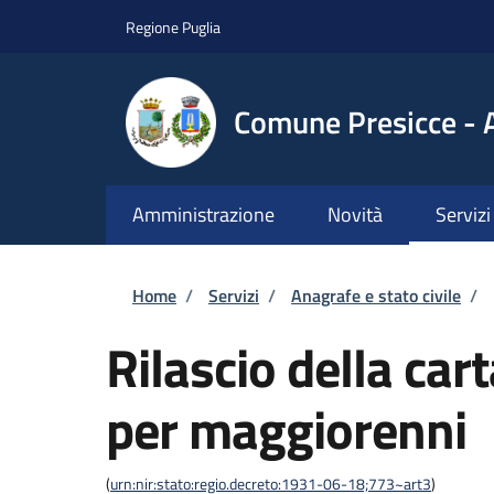
Salta al contenuto principale
Skip to footer content
Regione Puglia
Comune Presicce - 
Amministrazione
Novità
Servizi
Briciole di pane
Home
/
Servizi
/
Anagrafe e stato civile
/
Rilascio della car
per maggiorenni
(
urn:nir:stato:regio.decreto:1931-06-18;773~art3
)