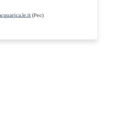
quarica.le.it
(Pec)