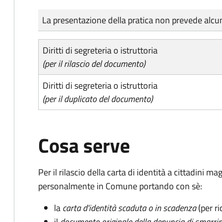
Tipo di pagamento
Importo
La presentazione della pratica non prevede al
Diritti di segreteria o istruttoria
(per il rilascio del documento)
Diritti di segreteria o istruttoria
(per il duplicato del documento)
Cosa serve
Per il rilascio della carta di identità a cittadini 
personalmente in Comune portando con sè:
la
carta d'identità scaduta o in scadenza
(per ri
il
documento originale della denuncia di smarri