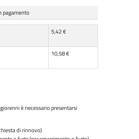
cun pagamento
5,42 €
10,58 €
maggiorenni è necessario presentarsi
chiesta di rinnovo)
mento o furto
(per smarrimento o furto)