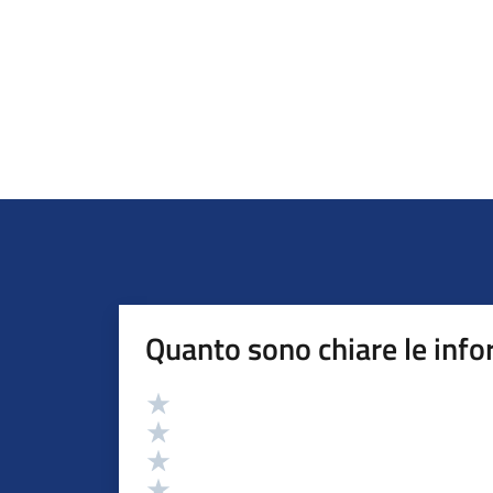
Quanto sono chiare le info
Valutazione
Valuta 5 stelle su 5
Valuta 4 stelle su 5
Valuta 3 stelle su 5
Valuta 2 stelle su 5