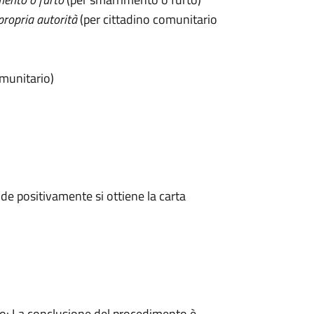
propria autorità
(per cittadino comunitario
omunitario)
e positivamente si ottiene la carta
: La conclusione del procedimento è