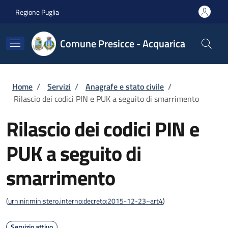
Salta al contenuto principale
Skip to footer content
Regione Puglia
Comune Presicce - Acquarica
Briciole di pane
Home
/
Servizi
/
Anagrafe e stato civile
/
Rilascio dei codici PIN e PUK a seguito di smarrimento
Rilascio dei codici PIN e
PUK a seguito di
smarrimento
(
urn:nir:ministero.interno:decreto:2015-12-23~art4
)
Servizio attivo