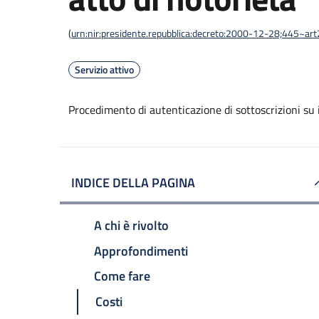
(
urn:nir:presidente.repubblica:decreto:2000-12-28;445~ar
Servizio attivo
Procedimento di autenticazione di sottoscrizioni su i
INDICE DELLA PAGINA
A chi è rivolto
Approfondimenti
Come fare
Costi