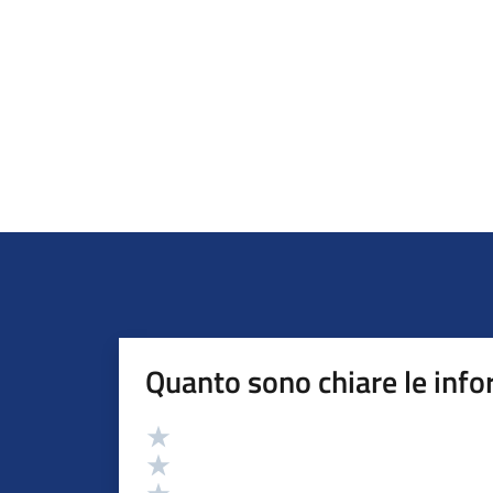
Quanto sono chiare le info
Valutazione
Valuta 5 stelle su 5
Valuta 4 stelle su 5
Valuta 3 stelle su 5