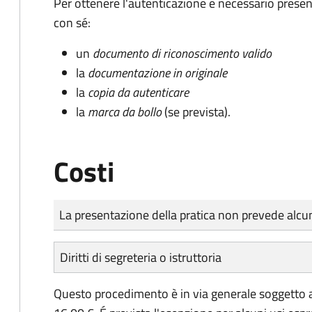
Per ottenere l'autenticazione è necessario pres
con sé:
un
documento di riconoscimento valido
la
documentazione in originale
la
copia da autenticare
la
marca da bollo
(se prevista).
Costi
Tipo di pagamento
Importo
La presentazione della pratica non prevede al
Diritti di segreteria o istruttoria
Questo procedimento è in via generale soggetto a