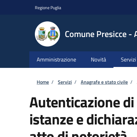
Salta al contenuto principale
Skip to footer content
Regione Puglia
Comune Presicce - 
Amministrazione
Novità
Servizi
Briciole di pane
Home
/
Servizi
/
Anagrafe e stato civile
/
Autenticazione di 
istanze e dichiara
atto di notorietà