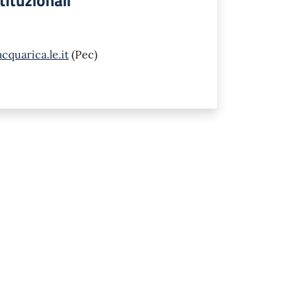
stituzionali
quarica.le.it
(Pec)