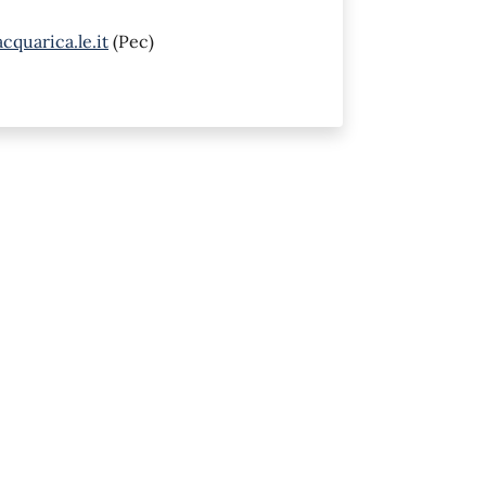
quarica.le.it
(Pec)