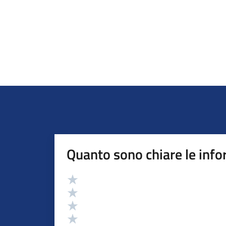
Quanto sono chiare le info
Valutazione
Valuta 5 stelle su 5
Valuta 4 stelle su 5
Valuta 3 stelle su 5
Valuta 2 stelle su 5