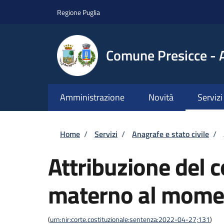
Salta al contenuto principale
Skip to footer content
Regione Puglia
Comune Presicce - 
Amministrazione
Novità
Servizi
Briciole di pane
Home
/
Servizi
/
Anagrafe e stato civile
/
Attribuzione del
materno al momen
(
urn:nir:corte.costituzionale:sentenza:2022-04-27;131
)