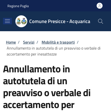
Salta al contenuto principale
Skip to footer content
Regione Puglia
Comune Presicce - Acquarica
Briciole di pane
Home
/
Servizi
/
Mobilità e trasporti
/
Annullamento in autotutela di un preavviso o verbale di
accertamento per inesattezze
Annullamento in
autotutela di un
preavviso o verbale di
accertamento per