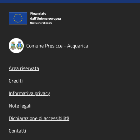
Comune Presicce - Acquarica
Footer menu
Area riservata
Crediti
Informativa privacy
Note legali
Dichiarazione di accessibilità
Contatti