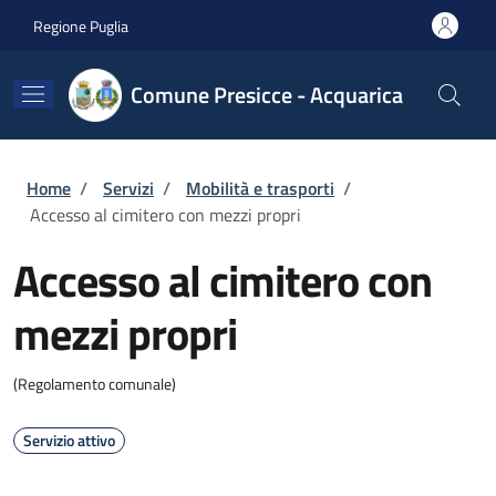
Salta al contenuto principale
Skip to footer content
Regione Puglia
Comune Presicce - Acquarica
Briciole di pane
Home
/
Servizi
/
Mobilità e trasporti
/
Accesso al cimitero con mezzi propri
Accesso al cimitero con
mezzi propri
(Regolamento comunale)
Servizio attivo