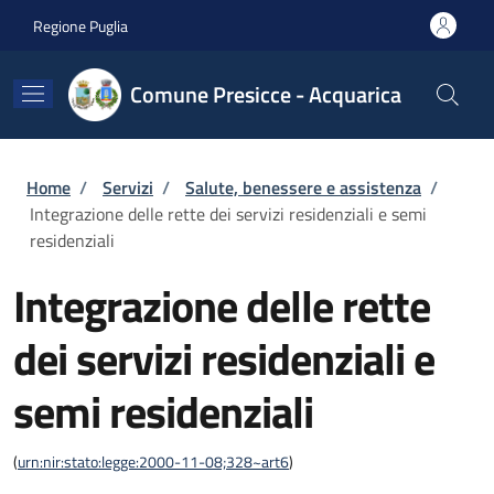
Salta al contenuto principale
Skip to footer content
Regione Puglia
Comune Presicce - Acquarica
Briciole di pane
Home
/
Servizi
/
Salute, benessere e assistenza
/
Integrazione delle rette dei servizi residenziali e semi
residenziali
Integrazione delle rette
dei servizi residenziali e
semi residenziali
(
urn:nir:stato:legge:2000-11-08;328~art6
)