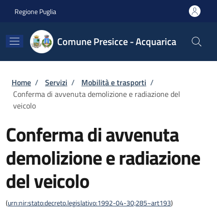
Salta al contenuto principale
Skip to footer content
Regione Puglia
Comune Presicce - Acquarica
Briciole di pane
Home
/
Servizi
/
Mobilità e trasporti
/
Conferma di avvenuta demolizione e radiazione del
veicolo
Conferma di avvenuta
demolizione e radiazione
del veicolo
(
urn:nir:stato:decreto.legislativo:1992-04-30;285~art193
)