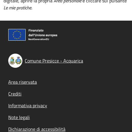
digitale, aprire la propria
Area personale
e cliccare sul pulsante
Le mie pratiche
.
Comune Presicce - Acquarica
Footer menu
Area riservata
Crediti
Informativa privacy
Note legali
Dichiarazione di accessibilità