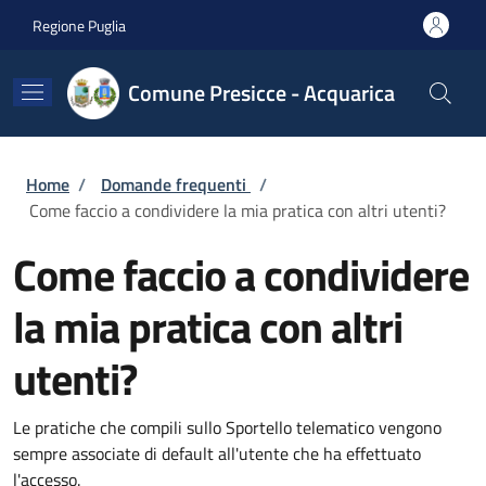
Salta al contenuto principale
Skip to footer content
Regione Puglia
Comune Presicce - Acquarica
Briciole di pane
Home
/
Domande frequenti
/
Come faccio a condividere la mia pratica con altri utenti?
Come faccio a condividere
la mia pratica con altri
utenti?
Le pratiche che compili sullo Sportello telematico vengono
sempre associate di default all'utente che ha effettuato
l'accesso.