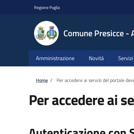
Salta al contenuto principale
Skip to footer content
Regione Puglia
Comune Presicce - 
Amministrazione
Novità
Servizi
Briciole di pane
Home
/
Per accedere ai servizi del portale dev
Per accedere ai se
Autenticazione con 