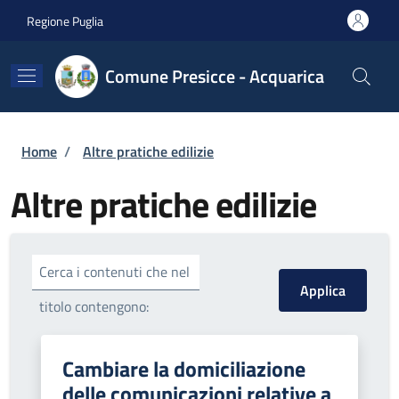
Salta al contenuto principale
Skip to footer content
Regione Puglia
Comune Presicce - Acquarica
Briciole di pane
Home
/
Altre pratiche edilizie
Altre pratiche edilizie
Cerca i contenuti che nel
titolo contengono:
Cambiare la domiciliazione
delle comunicazioni relative a