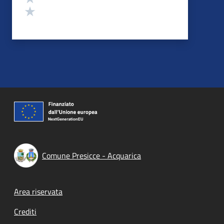
Valuta 1 stelle su 5
Comune Presicce - Acquarica
Footer menu
Area riservata
Crediti