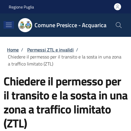
Salta al contenuto principale
Skip to footer content
Regione Puglia
Comune Presicce - Acquarica
Briciole di pane
Home
/
Permessi ZTL e invalidi
/
Chiedere il permesso per il transito e la sosta in una zona
a traffico limitato (ZTL)
Chiedere il permesso per
il transito e la sosta in una
zona a traffico limitato
(ZTL)