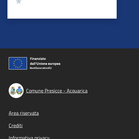
Valuta 1 stelle su 5
Comune Presicce - Acquarica
Footer menu
Area riservata
Crediti
Informativa privacy