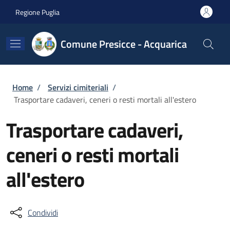
Salta al contenuto principale
Skip to footer content
Regione Puglia
Comune Presicce - Acquarica
Briciole di pane
Home
/
Servizi cimiteriali
/
Trasportare cadaveri, ceneri o resti mortali all'estero
Trasportare cadaveri,
ceneri o resti mortali
all'estero
Condividi