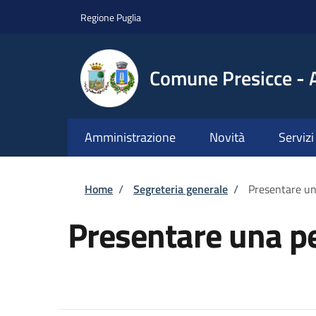
Salta al contenuto principale
Skip to footer content
Regione Puglia
Comune Presicce - 
Amministrazione
Novità
Servizi
Briciole di pane
Home
/
Segreteria generale
/
Presentare un
Presentare una pe