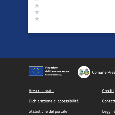
Valuta 3 stelle su 5
Valuta 2 stelle su 5
Valuta 1 stelle su 5
Comune Presi
Footer menu
Area riservata
Crediti
Dichiarazione di accessibilità
Contatt
Statistiche del portale
Leggi l