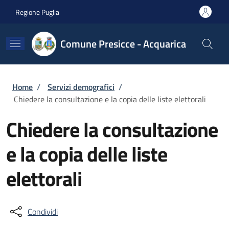
Salta al contenuto principale
Skip to footer content
Regione Puglia
Comune Presicce - Acquarica
Briciole di pane
Home
/
Servizi demografici
/
Chiedere la consultazione e la copia delle liste elettorali
Chiedere la consultazione
e la copia delle liste
elettorali
Condividi