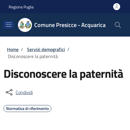
Salta al contenuto principale
Skip to footer content
Regione Puglia
Comune Presicce - Acquarica
Briciole di pane
Home
/
Servizi demografici
/
Disconoscere la paternità
Disconoscere la paternità
Condividi
Normativa di riferimento