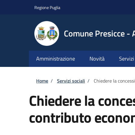
Salta al contenuto principale
Skip to footer content
Regione Puglia
Comune Presicce - 
Amministrazione
Novità
Servizi
Briciole di pane
Home
/
Servizi sociali
/
Chiedere la concess
Chiedere la conce
contributo econom