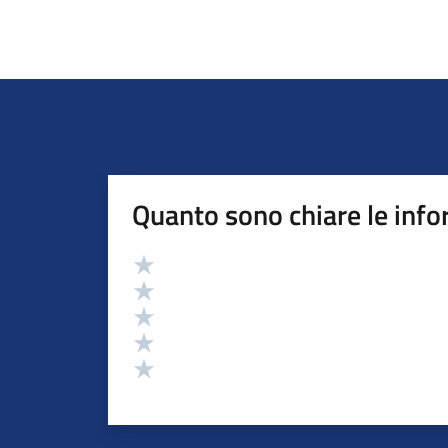
Quanto sono chiare le info
Valutazione
Valuta 5 stelle su 5
Valuta 4 stelle su 5
Valuta 3 stelle su 5
Valuta 2 stelle su 5
Valuta 1 stelle su 5