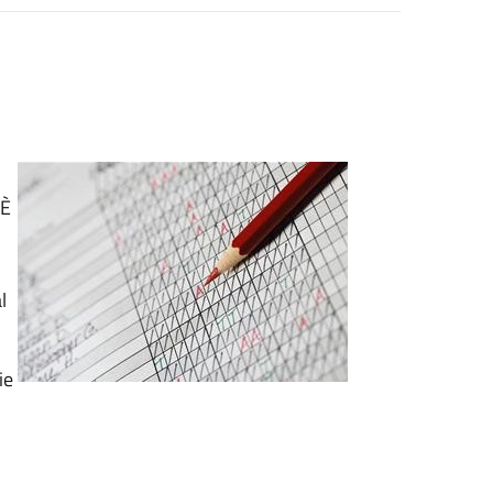
 È
l
ie