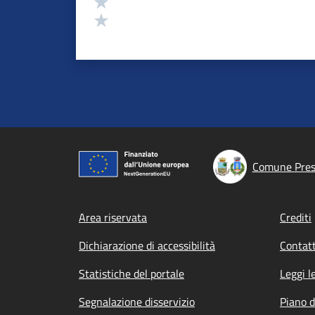
Valuta 2 stelle su 5
Valuta 1 stelle su 5
Comune Presi
Footer menu
Area riservata
Crediti
Dichiarazione di accessibilità
Contatt
Statistiche del portale
Leggi l
Segnalazione disservizio
Piano d