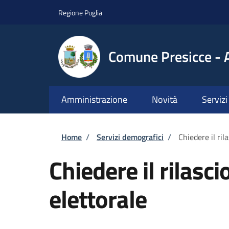
Salta al contenuto principale
Skip to footer content
Regione Puglia
Comune Presicce - 
Amministrazione
Novità
Servizi
Briciole di pane
Home
/
Servizi demografici
/
Chiedere il ril
Chiedere il rilasci
elettorale