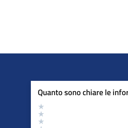
Quanto sono chiare le info
Valutazione
Valuta 5 stelle su 5
Valuta 4 stelle su 5
Valuta 3 stelle su 5