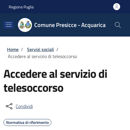
Salta al contenuto principale
Skip to footer content
Regione Puglia
Comune Presicce - Acquarica
Briciole di pane
Home
/
Servizi sociali
/
Accedere al servizio di telesoccorso
Accedere al servizio di
telesoccorso
Condividi
Normativa di riferimento