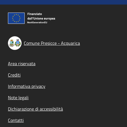
Comune Presicce - Acquarica
Footer menu
Area riservata
Crediti
Informativa privacy
Note legali
Dichiarazione di accessibilità
Contatti