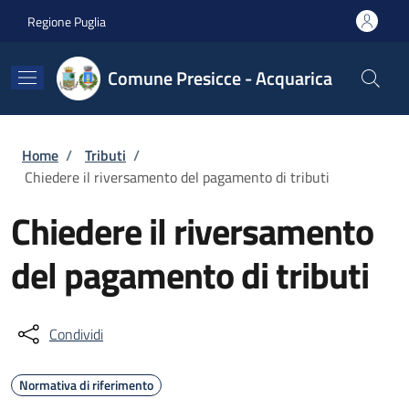
Salta al contenuto principale
Skip to footer content
Regione Puglia
Comune Presicce - Acquarica
Briciole di pane
Home
/
Tributi
/
Chiedere il riversamento del pagamento di tributi
Chiedere il riversamento
del pagamento di tributi
Condividi
Normativa di riferimento