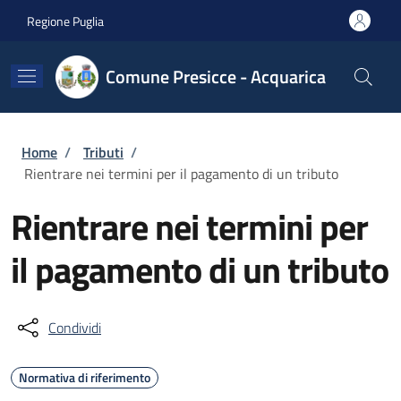
Salta al contenuto principale
Skip to footer content
Regione Puglia
Comune Presicce - Acquarica
Briciole di pane
Home
/
Tributi
/
Rientrare nei termini per il pagamento di un tributo
Rientrare nei termini per
il pagamento di un tributo
Condividi
Normativa di riferimento