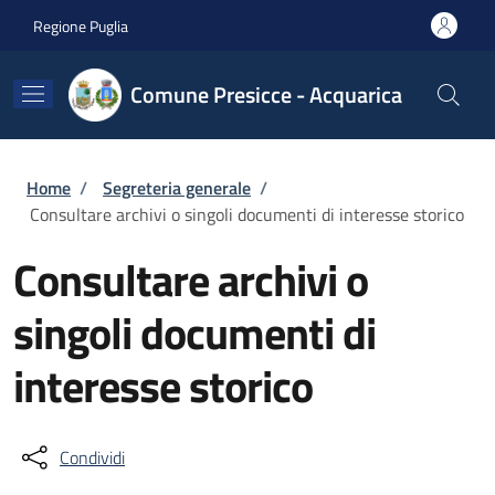
Salta al contenuto principale
Skip to footer content
Regione Puglia
Comune Presicce - Acquarica
Briciole di pane
Home
/
Segreteria generale
/
Consultare archivi o singoli documenti di interesse storico
Consultare archivi o
singoli documenti di
interesse storico
Condividi